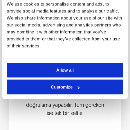
We use cookies to personalise content and ads, to
provide social media features and to analyse our traffic.
We also share information about your use of our site with
our social media, advertising and analytics partners who
may combine it with other information that you’ve
provided to them or that they’ve collected from your use
Tek Bir Selfie Yeter
of their services.
Kullanıcılar, 720p ön kameraya sahip
herhangi bir cihazla kimlik
Allow all
doğrulaması yapabilir. Çözüm ayrıca
çoklu cihaz desteği sunar; birden
Customize
fazla kullanıcı aynı cihazı kullanabilir
ve bir kullanıcı birden fazla cihazda
doğrulama yapabilir. Tüm gereken
ise tek bir selfie.