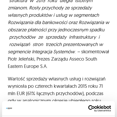
struktura w 2015 roku uległa istotnym
zmianom. Rosły przychody ze sprzedaży
własnych produktów i usług w segmentach
Rozwiązania dla bankowości oraz Rozwiązania w
obszarze płatności przy jednoczesnym spadku
przychodów ze sprzedaży infrastruktury i
rozwiązań stron trzecich prezentowanych w
segmencie Integracja Systemów
.
–
skomentował
Piotr Jeleński, Prezes Zarządu Asseco South
Eastern Europe S.A.
Wartość sprzedaży własnych usług i rozwiązań
wyniosła po czterech kwartałach 2015 roku 71
mln EUR (61% łącznych przychodów), podczas
gdy w analogicznym okresie ubiegłego roku
było to 66,7 mln EUR (56%). Wpłynęło to na
wzrost marży zysku brutto ze sprzedaży, która