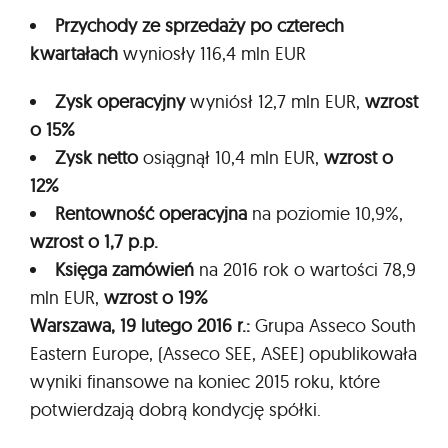
Przychody ze sprzedaży po czterech
kwartałach
wyniosły 116,4 mln EUR
Z
ysk operacyjny
wyniósł 12,7 mln EUR,
wzrost
o 15%
Z
ysk netto
osiągnął 10,4 mln EUR,
wzrost o
12%
Rentowność operacyjna
na poziomie 10,9%,
wzrost o 1,7
p.p.
Księga zamówień
na 2016 rok o wartości 78,9
mln EUR,
wzrost o 19%
W
a
r
szawa, 19 lutego 2016 r.:
Grupa Asseco South
Eastern Europe, (Asseco SEE, ASEE) opublikowała
wyniki finansowe na koniec 2015 roku, które
potwierdzają dobrą kondycję spółki.