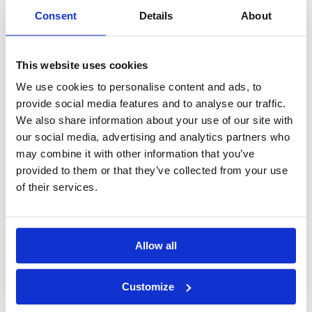
osiągnęła na koniec 2015 roku poziom 25,7%, co
Consent
Details
About
oznacza wzrost o 2,2 punktu procentowego w
stosunku do roku ubiegłego.
This website uses cookies
Zysk operacyjny na koniec czwartego kwartału
We use cookies to personalise content and ads, to
provide social media features and to analyse our traffic.
wyniósł 12,7 mln EUR, co stanowi wzrost o 15%
We also share information about your use of our site with
w stosunku do 11 mln EUR w analogicznym
our social media, advertising and analytics partners who
okresie poprzedniego roku.
may combine it with other information that you’ve
provided to them or that they’ve collected from your use
Rentowność operacyjna Grupy ASEE na koniec
of their services.
2015 roku była na poziomie 10,9%, co stanowi
wzrost o 1,7 p.p. w porównaniu z analogicznym
okresem w ubiegłym roku.
Allow all
Z kolei zysk netto Grupy Asseco SEE za
Customize
cztery kwartały 2015 roku zwiększył się o 12%
w stosunku do analogicznego okresu roku