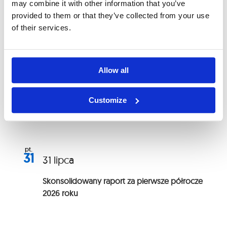
Wydarzenia archiwalne
may combine it with other information that you’ve
provided to them or that they’ve collected from your use
of their services.
Wydarzenia
lipiec 2026
Allow all
śr.
1
1 lipca
-
31 lipca
Customize
Okres zamknięty – I półrocze 2026
pt.
31
31 lipca
Skonsolidowany raport za pierwsze półrocze
2026 roku