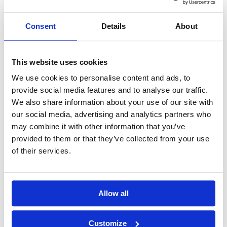
szacującej przewidywany czas zakończenia
rozmowy i nawiązującej połączenie
Consent
Details
About
bezpośrednio po jej zakończeniu. Całość
rozwiązania będzie redundantna w celu
This website uses cookies
zapewnienia ciągłości funkcjonowania Call
We use cookies to personalise content and ads, to
Center. Dodatkowo system CIC będzie
provide social media features and to analyse our traffic.
obsługiwał e-maile w multimedialnej kolejce.
We also share information about your use of our site with
our social media, advertising and analytics partners who
Projekt prowadzony przez zespół ITD Polska
may combine it with other information that you’ve
wstępnie obejmuje dwie lokalizacje: główną i
provided to them or that they’ve collected from your use
zapasową. Dzięki elastyczności systemu CIC oraz
of their services.
odpowiedniemu wyskalowaniu platformy
sprzętowej przewidziany został nawet
kilkukrotny wzrost liczby agentów Call Center w
Allow all
zależności od planów biznesowych organizacji.
Zakończenie projektu przewidziano na koniec
Customize