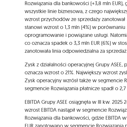
Rozwiązania dla bankowości (+3,8 mln EUR),
wszystkie linie biznesowa, z czego największ
wzrost przychodów ze sprzedaży zanotował s
stanowi wzrost o 1,3 mln (4%) w porównaniu
oprogramowanie i powiązane usługi. Natomia
co oznacza spadek o 3,3 mln EUR (6%) w sto
zanotowała linia odpowiedzialna za sprzeda
Zysk z działalności operacyjnej Grupy ASEE, 
oznacza wzrost o 21%. Największy wzrost zy
Zysk operacyjny wzrósł także w segmencie Ro
segmencie Rozwiązania płatnicze spadł o 2,7 
EBITDA Grupy ASEE osiągnęła w III kw. 2025
wzrost EBITDA nastąpił w segmencie Rozwiąz
Rozwiązania dla bankowości, gdzie EBITDA wy
EUR zanotowano w segmencie Rozwiązania pła