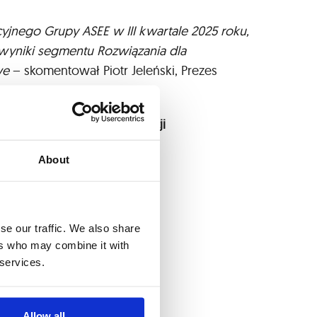
jnego Grupy ASEE w III kwartale 2025 roku,
wyniki segmentu Rozwiązania dla
we
– skomentował Piotr Jeleński, Prezes
gowe oraz wpływ hiperinflacji
About
se our traffic. We also share
ers who may combine it with
 services.
Allow all