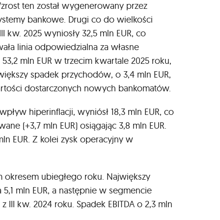
Wzrost ten został wygenerowany przez
 systemy bankowe. Drugi co do wielkości
 kw. 2025 wyniosły 32,5 mln EUR, co
ała linia odpowiedzialna za własne
53,2 mln EUR w trzecim kwartale 2025 roku,
większy spadek przychodów, o 3,4 mln EUR,
wartości dostarczonych nowych bankomatów.
pływ hiperinflacji, wyniósł 18,3 mln EUR, co
ane (+3,7 mln EUR) osiągając 3,8 mln EUR.
ln EUR. Z kolei zysk operacyjny w
ym okresem ubiegłego roku. Największy
 5,1 mln EUR, a następnie w segmencie
 III kw. 2024 roku. Spadek EBITDA o 2,3 mln