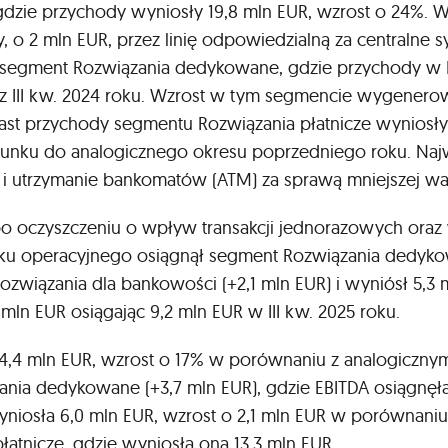
 gdzie przychody wyniosły 19,8 mln EUR, wzrost o 24%. 
y, o 2 mln EUR, przez linię odpowiedzialną za centralne
egment Rozwiązania dedykowane, gdzie przychody w III
 z III kw. 2024 roku. Wzrost w tym segmencie wygenerow
st przychody segmentu Rozwiązania płatnicze wyniosły 
sunku do analogicznego okresu poprzedniego roku. Naj
ż i utrzymanie bankomatów (ATM) za sprawą mniejszej 
po oczyszczeniu o wpływ transakcji jednorazowych oraz w
sku operacyjnego osiągnął segment Rozwiązania dedykow
związania dla bankowości (+2,1 mln EUR) i wyniósł 5,3 m
mln EUR osiągając 9,2 mln EUR w III kw. 2025 roku.
 24,4 mln EUR, wzrost o 17% w porównaniu z analogiczn
ania dedykowane (+3,7 mln EUR), gdzie EBITDA osiągnęła
niosła 6,0 mln EUR, wzrost o 2,1 mln EUR w porównaniu z
tnicze, gdzie wyniosła ona 13,3 mln EUR.