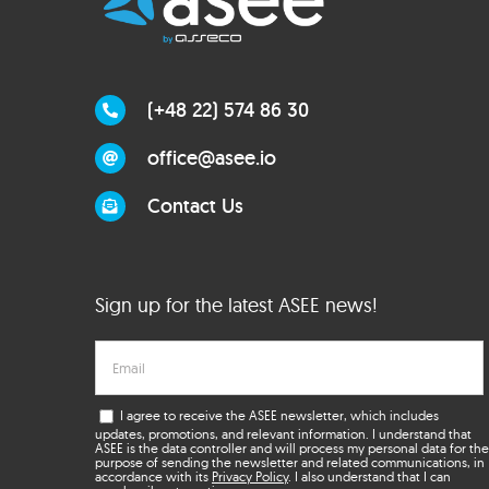
(+48 22) 574 86 30
office@asee.io
Contact Us
Sign up for the latest ASEE news!
I agree to receive the ASEE newsletter, which includes
updates, promotions, and relevant information. I understand that
ASEE is the data controller and will process my personal data for the
purpose of sending the newsletter and related communications, in
accordance with its
Privacy Policy
. I also understand that I can