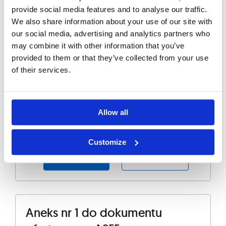
ASEE za 2008 rok
provide social media features and to analyse our traffic.
We also share information about your use of our site with
our social media, advertising and analytics partners who
Zobacz
Pobierz
may combine it with other information that you’ve
provided to them or that they’ve collected from your use
of their services.
Zacznik do dokumentu
ofertowego ASEE
Allow all
Customize
Zobacz
Pobierz
Aneks nr 1 do dokumentu