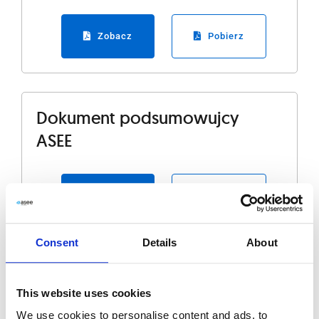
Zobacz
Pobierz
Dokument podsumowujcy
ASEE
Zobacz
Pobierz
Consent
Details
About
Skonsolidowane sprawozdanie
This website uses cookies
finansowe Grupy Kapitaowej
We use cookies to personalise content and ads, to